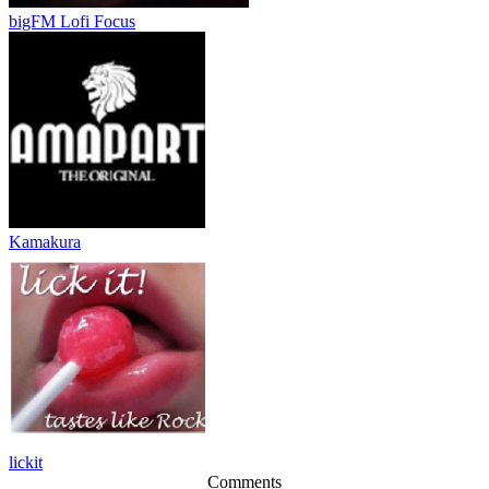
bigFM Lofi Focus
Kamakura
lickit
Comments