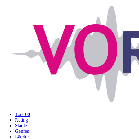
Top100
Rating
Städte
Genres
Länder