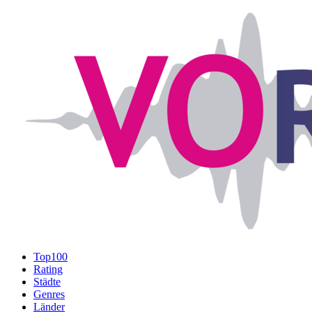
Top100
Rating
Städte
Genres
Länder