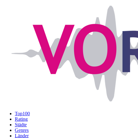
Top100
Rating
Städte
Genres
Länder