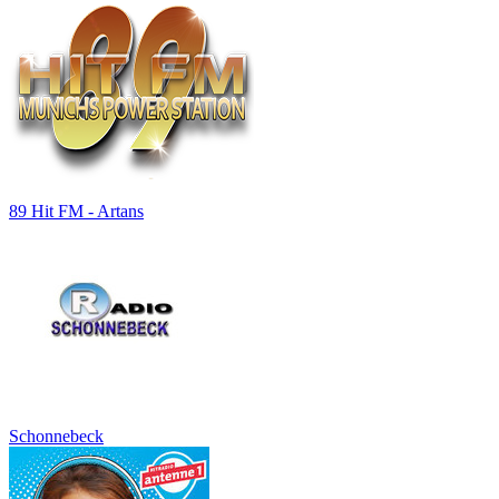
89 Hit FM - Artans
Schonnebeck