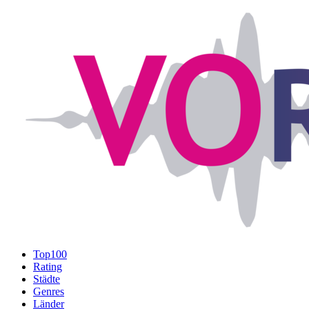
Top100
Rating
Städte
Genres
Länder