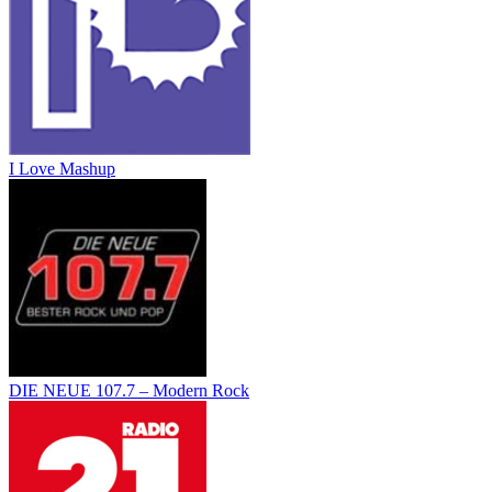
I Love Mashup
DIE NEUE 107.7 – Modern Rock