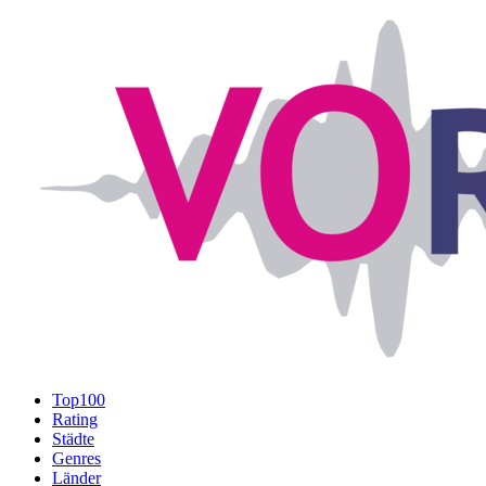
Top100
Rating
Städte
Genres
Länder