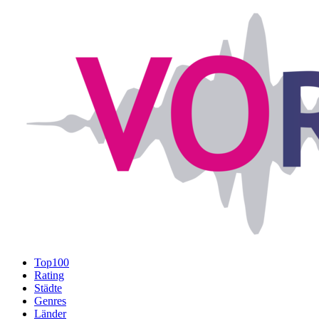
Top100
Rating
Städte
Genres
Länder