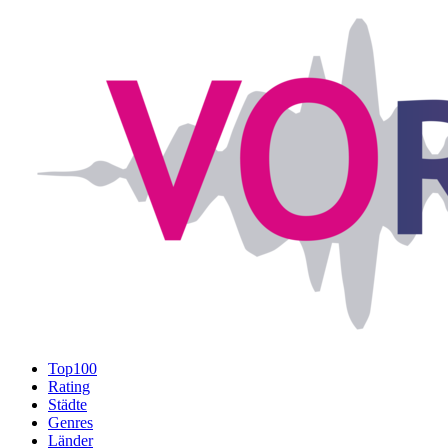
Top100
Rating
Städte
Genres
Länder