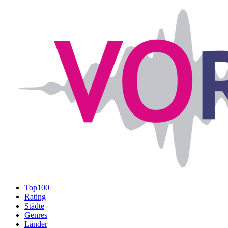
Top100
Rating
Städte
Genres
Länder