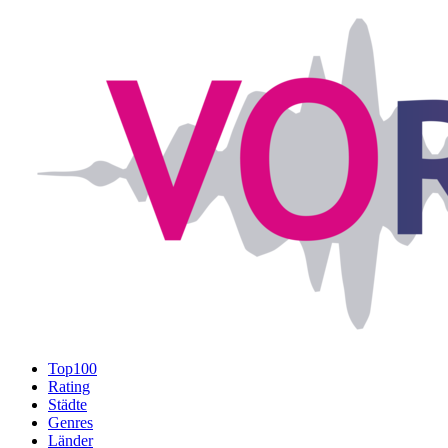
Top100
Rating
Städte
Genres
Länder