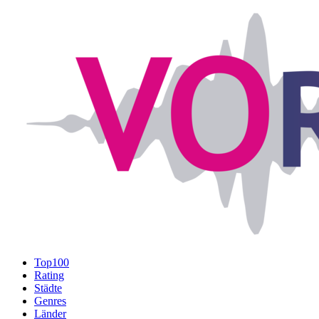
Top100
Rating
Städte
Genres
Länder