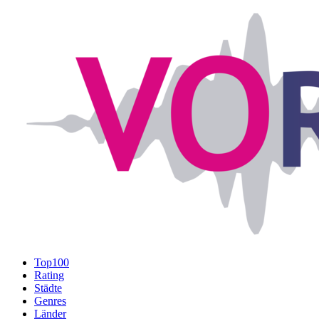
Top100
Rating
Städte
Genres
Länder