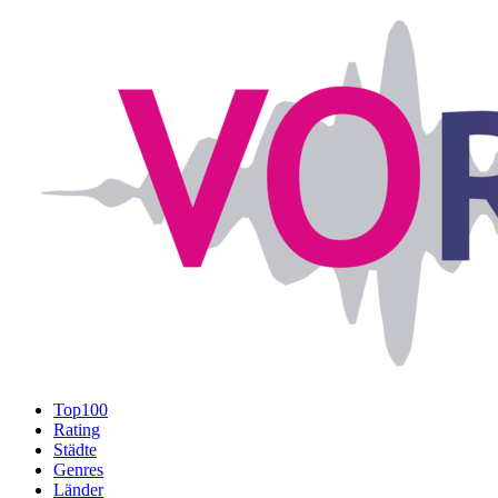
Top100
Rating
Städte
Genres
Länder