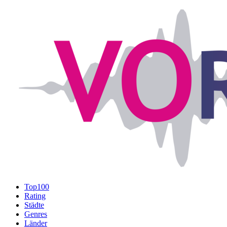
Top100
Rating
Städte
Genres
Länder