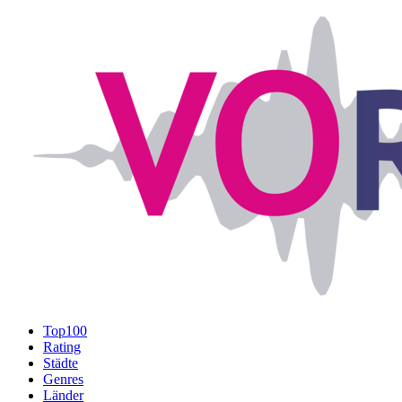
Top100
Rating
Städte
Genres
Länder