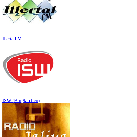
IllertalFM
ISW (Burgkirchen)