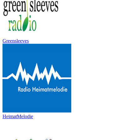
Greensleeves
HeimatMelodie