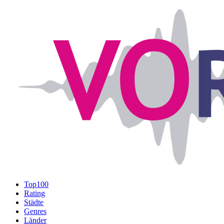
Top100
Rating
Städte
Genres
Länder