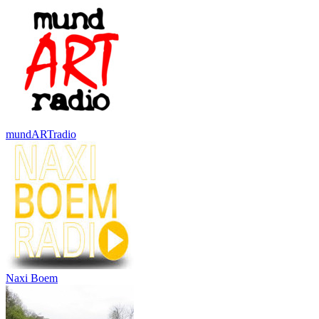
mundARTradio
Naxi Boem