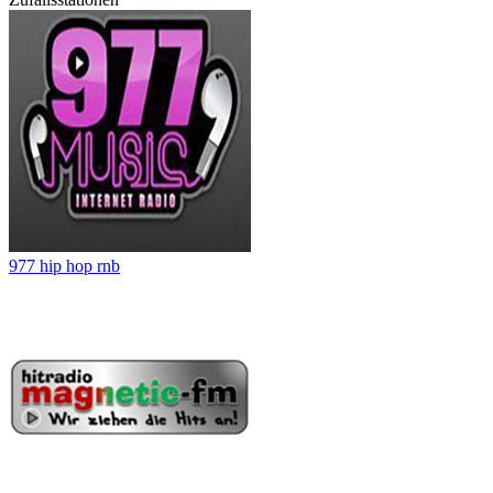
977 hip hop rnb