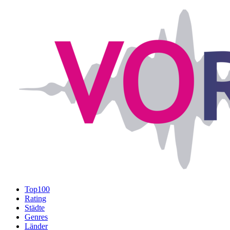
Top100
Rating
Städte
Genres
Länder