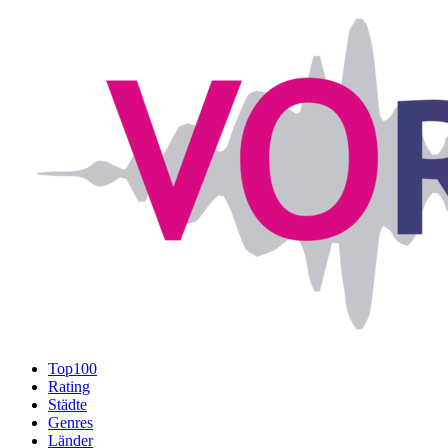
Top100
Rating
Städte
Genres
Länder