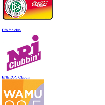
Dfb fan club
ENERGY Clubbin