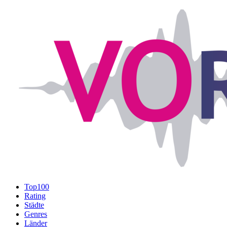
Top100
Rating
Städte
Genres
Länder