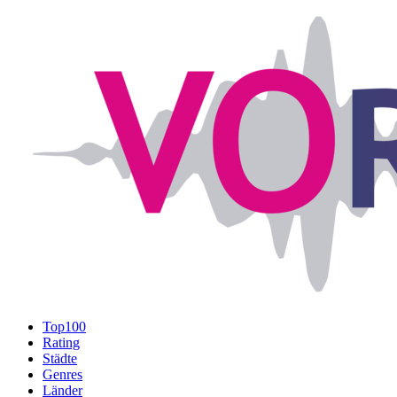
Top100
Rating
Städte
Genres
Länder