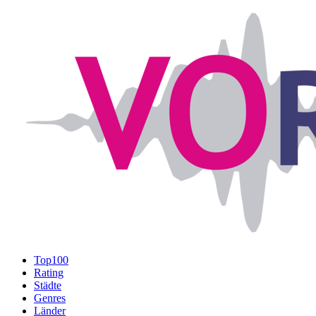
Top100
Rating
Städte
Genres
Länder