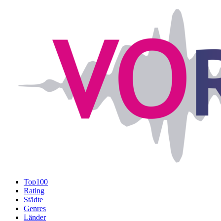
Top100
Rating
Städte
Genres
Länder