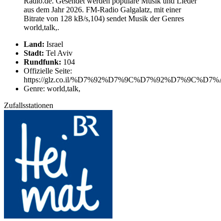
Radio.de. Gesendet werden populäre Musik und Lieder
aus dem Jahr 2026. FM-Radio Galgalatz, mit einer
Bitrate von 128 kB/s,104) sendet Musik der Genres
world,talk,.
Land:
Israel
Stadt:
Tel Aviv
Rundfunk:
104
Offizielle Seite:
https://glz.co.il/%D7%92%D7%9C%D7%92%D7%9C%D7%
Genre: world,talk,
Zufallsstationen