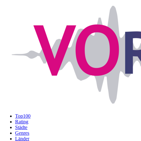
Top100
Rating
Städte
Genres
Länder