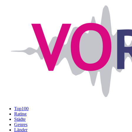
Top100
Rating
Städte
Genres
Länder