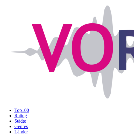
Top100
Rating
Städte
Genres
Länder