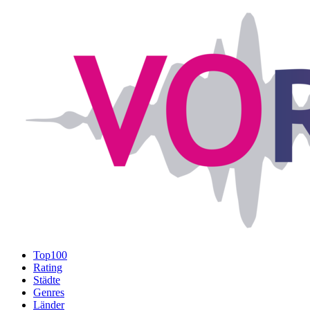
Top100
Rating
Städte
Genres
Länder