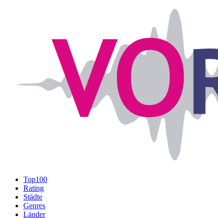
Top100
Rating
Städte
Genres
Länder