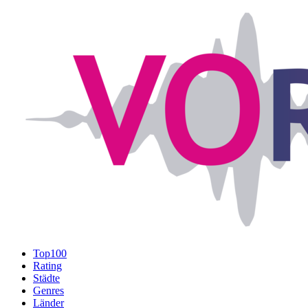
Top100
Rating
Städte
Genres
Länder