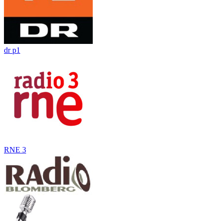
dr p1
RNE 3