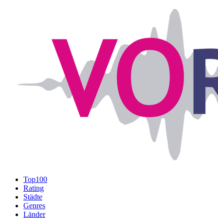
Top100
Rating
Städte
Genres
Länder