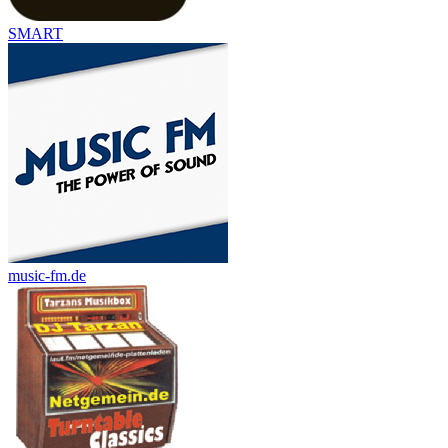
SMART
music-fm.de