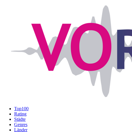
Top100
Rating
Städte
Genres
Länder