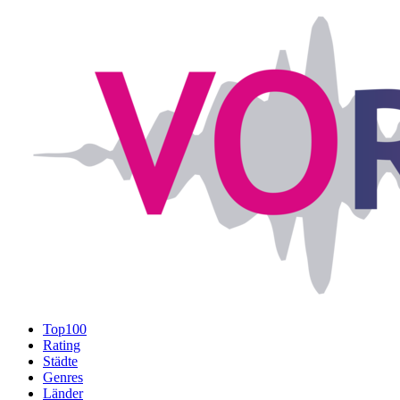
Top100
Rating
Städte
Genres
Länder