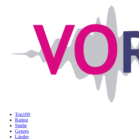
Top100
Rating
Städte
Genres
Länder