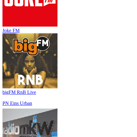
Joke FM
bigFM RnB Live
PN Eins Urban