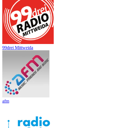
99drei Mittweida
afm