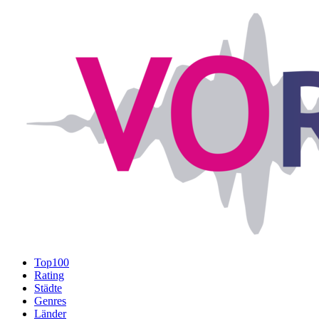
Top100
Rating
Städte
Genres
Länder