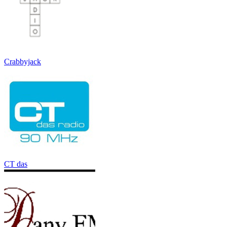
Crabbyjack
CT das