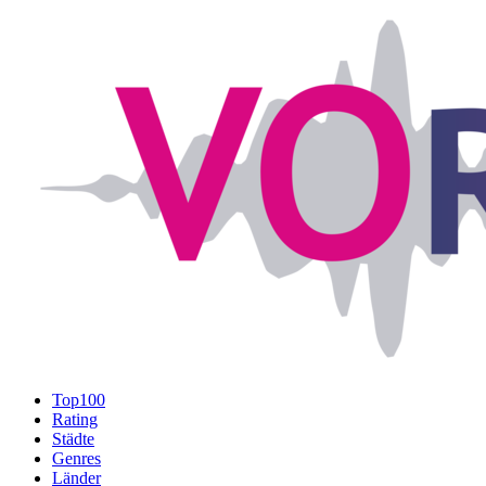
Top100
Rating
Städte
Genres
Länder