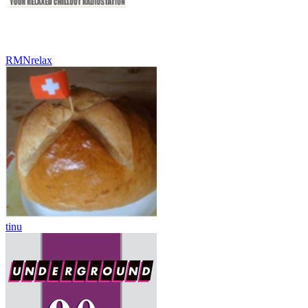
RMNrelax
tinu