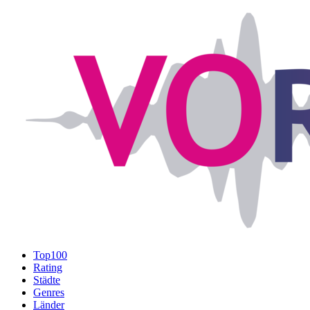
Top100
Rating
Städte
Genres
Länder