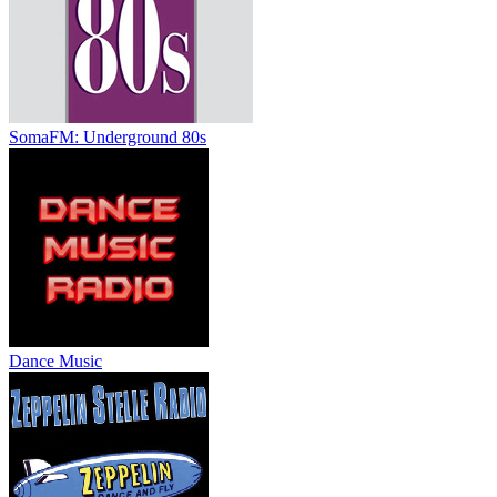
SomaFM: Underground 80s
Dance Music