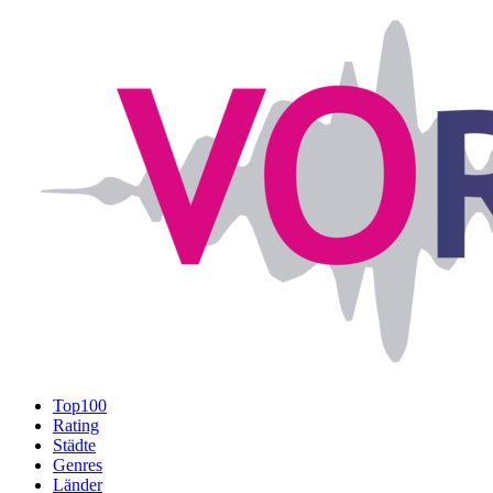
Top100
Rating
Städte
Genres
Länder