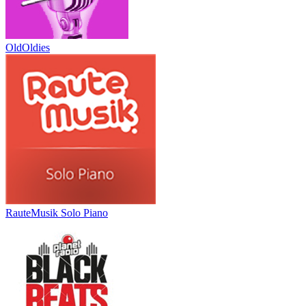
OldOldies
RauteMusik Solo Piano