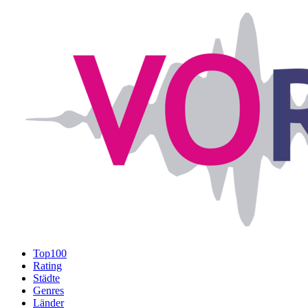
Top100
Rating
Städte
Genres
Länder