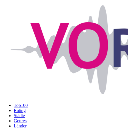
Top100
Rating
Städte
Genres
Länder