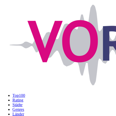
Top100
Rating
Städte
Genres
Länder