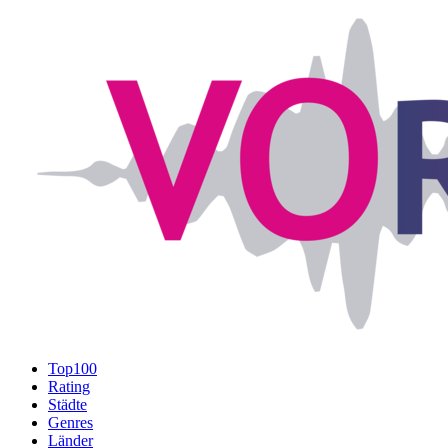
Top100
Rating
Städte
Genres
Länder