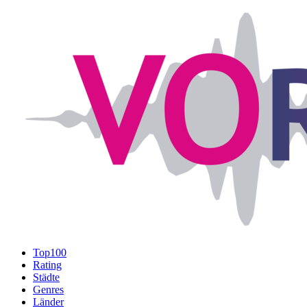
Top100
Rating
Städte
Genres
Länder