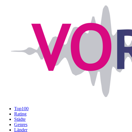
Top100
Rating
Städte
Genres
Länder