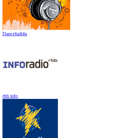
Dancehall4u
rbb info