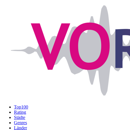
Top100
Rating
Städte
Genres
Länder