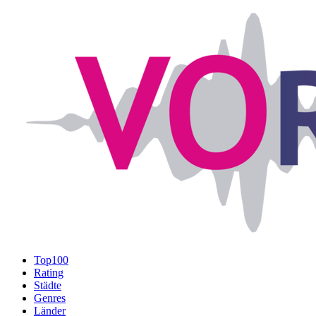
Top100
Rating
Städte
Genres
Länder