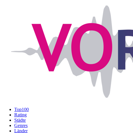
Top100
Rating
Städte
Genres
Länder