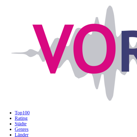
Top100
Rating
Städte
Genres
Länder