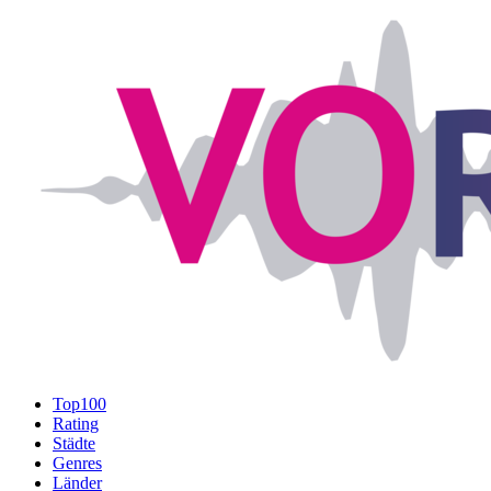
Top100
Rating
Städte
Genres
Länder