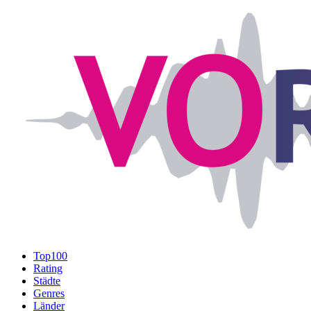
Top100
Rating
Städte
Genres
Länder