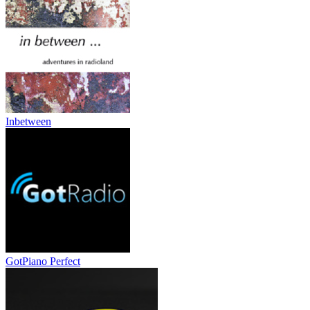
Inbetween
GotPiano Perfect