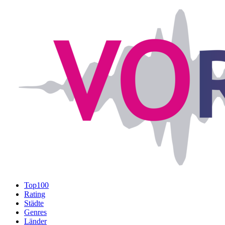
Top100
Rating
Städte
Genres
Länder