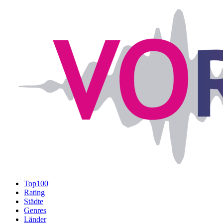
Top100
Rating
Städte
Genres
Länder