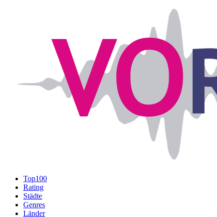
Top100
Rating
Städte
Genres
Länder